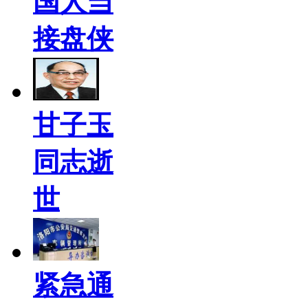
国人当
接盘侠
甘子玉
同志逝
世
紧急通