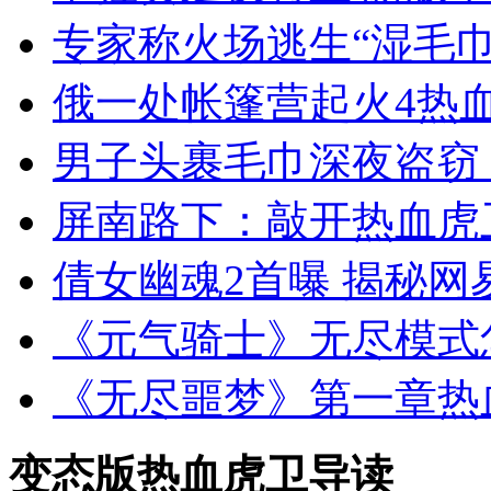
专家称火场逃生“湿毛巾
俄一处帐篷营起火4热
男子头裹毛巾深夜盗窃
屏南路下：敲开热血虎
倩女幽魂2首曝 揭秘网
《元气骑士》无尽模式
《无尽噩梦》第一章热
变态版热血虎卫导读