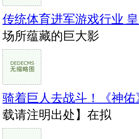
传统体育进军游戏行业 
场所蕴藏的巨大影
骑着巨人去战斗！《神佑
载请注明出处】在拟