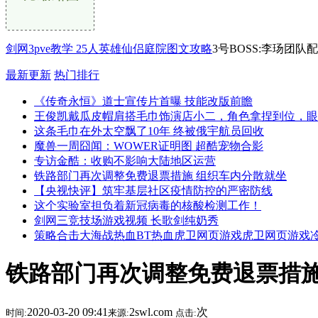
剑网3pve教学 25人英雄仙侣庭院图文攻略
3号BOSS:李玚团队
最新更新
热门排行
《传奇永恒》道士宣传片首曝 技能改版前瞻
王俊凯戴瓜皮帽肩搭毛巾饰演店小二，角色拿捏到位，眼
这条毛巾在外太空飘了10年 终被俄宇航员回收
魔兽一周囧闻：WOWER证明图 超酷宠物合影
专访金酷：收购不影响大陆地区运营
铁路部门再次调整免费退票措施 组织车内分散就坐
【央视快评】筑牢基层社区疫情防控的严密防线
这个实验室担负着新冠病毒的核酸检测工作！
剑网三竞技场游戏视频 长歌剑纯奶秀
策略合击大海战热血BT热血虎卫网页游戏虎卫网页游戏
铁路部门再次调整免费退票措施
2020-03-20 09:41
2swl.com
次
时间:
来源:
点击: