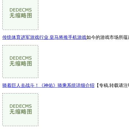
传统体育进军游戏行业 皇马将推手机游戏
如今的游戏市场所蕴
骑着巨人去战斗！《神佑》骑乘系统详细介绍
【专稿,转载请