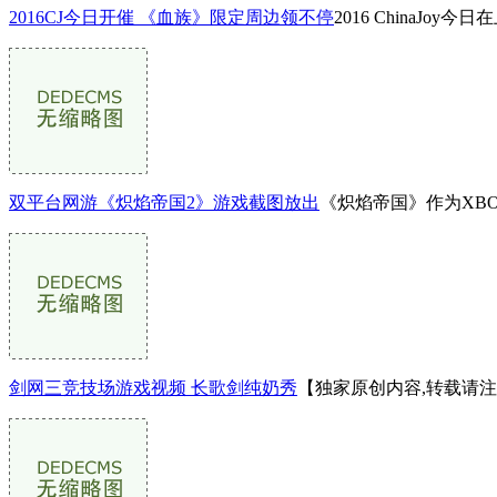
2016CJ今日开催 《血族》限定周边领不停
2016 ChinaJoy今
双平台网游《炽焰帝国2》游戏截图放出
《炽焰帝国》作为XB
剑网三竞技场游戏视频 长歌剑纯奶秀
【独家原创内容,转载请