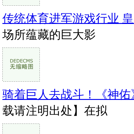
传统体育进军游戏行业 
场所蕴藏的巨大影
骑着巨人去战斗！《神佑
载请注明出处】在拟