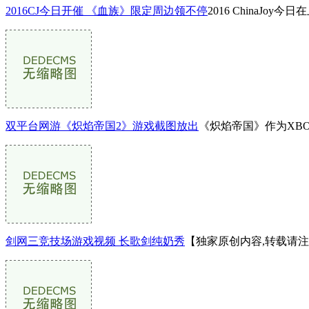
2016CJ今日开催 《血族》限定周边领不停
2016 ChinaJoy今
双平台网游《炽焰帝国2》游戏截图放出
《炽焰帝国》作为XB
剑网三竞技场游戏视频 长歌剑纯奶秀
【独家原创内容,转载请