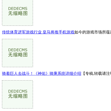
传统体育进军游戏行业 皇马将推手机游戏
如今的游戏市场所蕴
骑着巨人去战斗！《神佑》骑乘系统详细介绍
【专稿,转载请