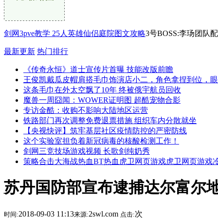
剑网3pve教学 25人英雄仙侣庭院图文攻略
3号BOSS:李玚团队
最新更新
热门排行
《传奇永恒》道士宣传片首曝 技能改版前瞻
王俊凯戴瓜皮帽肩搭毛巾饰演店小二，角色拿捏到位，眼
这条毛巾在外太空飘了10年 终被俄宇航员回收
魔兽一周囧闻：WOWER证明图 超酷宠物合影
专访金酷：收购不影响大陆地区运营
铁路部门再次调整免费退票措施 组织车内分散就坐
【央视快评】筑牢基层社区疫情防控的严密防线
这个实验室担负着新冠病毒的核酸检测工作！
剑网三竞技场游戏视频 长歌剑纯奶秀
策略合击大海战热血BT热血虎卫网页游戏虎卫网页游戏
苏丹国防部宣布逮捕达尔富尔
2018-09-03 11:13
2swl.com
次
时间:
来源:
点击: