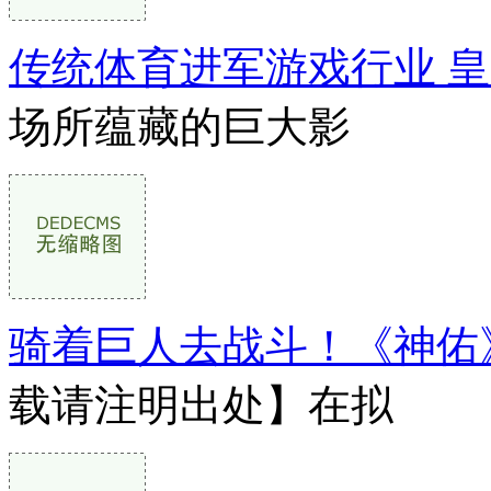
传统体育进军游戏行业 
场所蕴藏的巨大影
骑着巨人去战斗！《神佑
载请注明出处】在拟