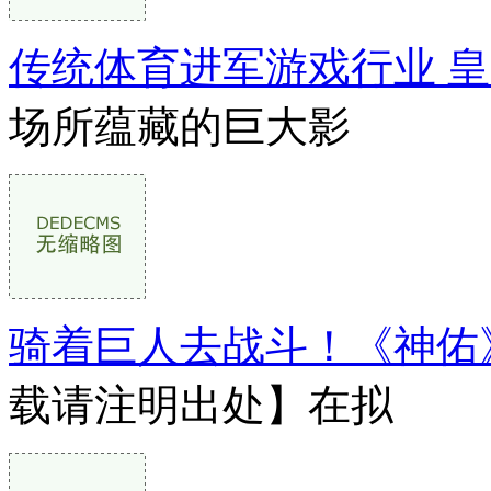
传统体育进军游戏行业 
场所蕴藏的巨大影
骑着巨人去战斗！《神佑
载请注明出处】在拟