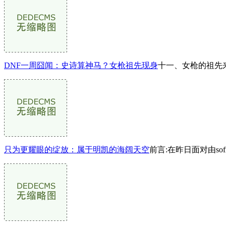
DNF一周囧闻：史诗算神马？女枪祖先现身
十一、女枪的祖先
只为更耀眼的绽放：属于明凯的海阔天空
前言:在昨日面对由so