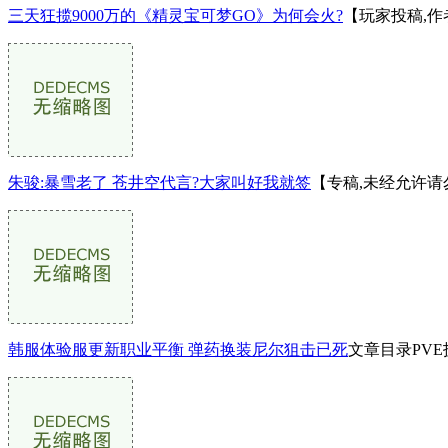
三天狂揽9000万的《精灵宝可梦GO》为何会火?
【玩家投稿,作者
朱骏:暴雪老了 苍井空代言?大家叫好我就签
【专稿,未经允许请
韩服体验服更新职业平衡 弹药换装尼尔狙击已死
文章目录PV