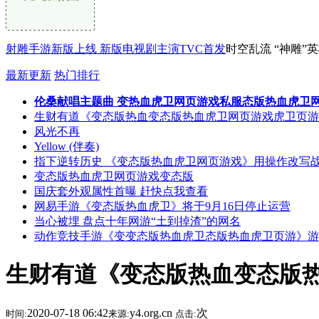
射雕手游新版上线 新版电视剧主演TVC首发
时空乱流 “神雕”
最新更新
热门排行
伦桑献唱主题曲 变热血虎卫网页游戏私服态版热血虎卫
生财有道《变态版热血变态版热血虎卫网页游戏虎卫页游
风光不再
Yellow (伴奏)
指下逆转历史 《变态版热血虎卫网页游戏》用操作改写
变态版热血虎卫网页游戏变态版
国庆套外观属性首曝 赶快点我查看
网易手游《变态版热血虎卫》将于9月16日停止运营
当心被埋 盘点十年网游“土到掉渣”的网名
动作竞技手游《变变态版热血虎卫态版热血虎卫页游》游
生财有道《变态版热血变态版
2020-07-18 06:42
y4.org.cn
次
时间:
来源:
点击: