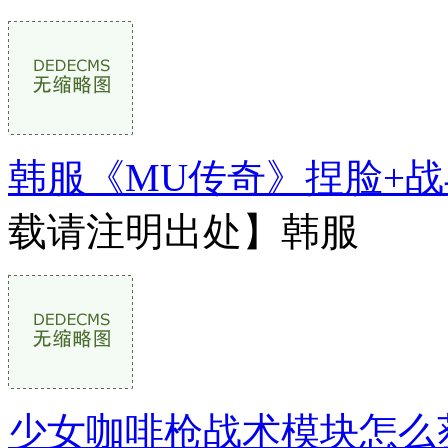
韩服《MU传奇》捏脸+战
载请注明出处】韩服
少女咖啡枪战术模块怎么