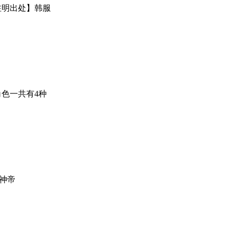
注明出处】韩服
角色一共有4种
l:神帝