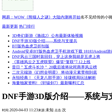
网易：WOW《熊猫人之谜》大陆内测将开始
名不见经传的小骑
最新更新
热门排行
3D奇幻新游《激战2》公布最新体验视频
DNF手游3D版介绍——系统与支援兵
BT版热血虎卫折扣版
Android安卓BT版热血虎卫手机游戏下载 18183Android
DNF风云三国时装回归，穿上这身我就是五虎上将
《英雄风云之五虎联盟》爆笑“复联”7.12上线
昔日＂五虎斗长沙＂ 20载后谁将叱咤商界风云榜
二次元端游《幻想全明星》 将动漫元素贯彻到底
永恒经典！《天龙八部手游》珍珑棋局玩法解析
海量独家资料! 《轩辕剑7》最新曝料汇总
DNF手游3D版介绍——系统与
2020-04-03 11:23
未知
次
时间:
来源:
点击: