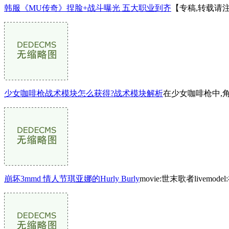
韩服《MU传奇》捏脸+战斗曝光 五大职业到齐
【专稿,转载请
少女咖啡枪战术模块怎么获得?战术模块解析
在少女咖啡枪中,
崩坏3mmd 情人节琪亚娜的Hurly Burly
movie:世末歌者livemode