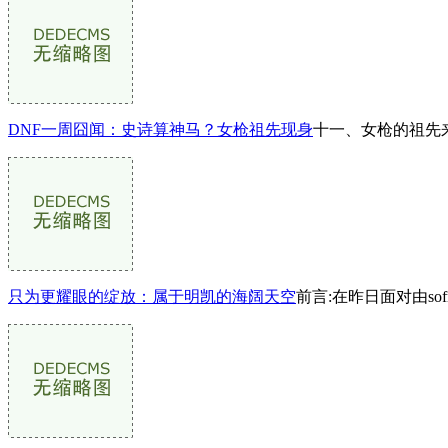
DNF一周囧闻：史诗算神马？女枪祖先现身
十一、女枪的祖先
只为更耀眼的绽放：属于明凯的海阔天空
前言:在昨日面对由so