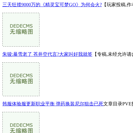
三天狂揽9000万的《精灵宝可梦GO》为何会火?
【玩家投稿,作者
朱骏:暴雪老了 苍井空代言?大家叫好我就签
【专稿,未经允许请
韩服体验服更新职业平衡 弹药换装尼尔狙击已死
文章目录PV