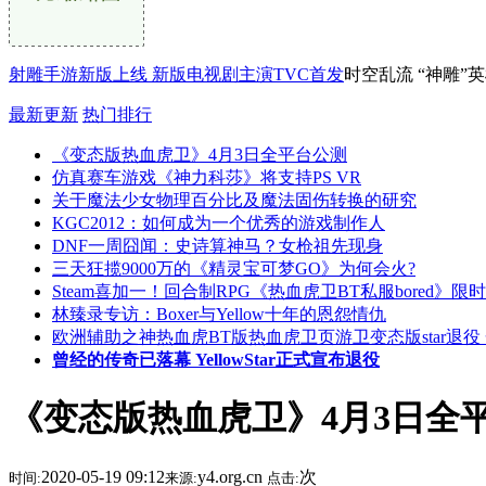
射雕手游新版上线 新版电视剧主演TVC首发
时空乱流 “神雕”
最新更新
热门排行
《变态版热血虎卫》4月3日全平台公测
仿真赛车游戏《神力科莎》将支持PS VR
关于魔法少女物理百分比及魔法固伤转换的研究
KGC2012：如何成为一个优秀的游戏制作人
DNF一周囧闻：史诗算神马？女枪祖先现身
三天狂揽9000万的《精灵宝可梦GO》为何会火?
Steam喜加一！回合制RPG《热血虎卫BT私服bored》限
林臻录专访：Boxer与Yellow十年的恩怨情仇
欧洲辅助之神热血虎BT版热血虎卫页游卫变态版star退役
曾经的传奇已落幕 YellowStar正式宣布退役
《变态版热血虎卫》4月3日全
2020-05-19 09:12
y4.org.cn
次
时间:
来源:
点击: