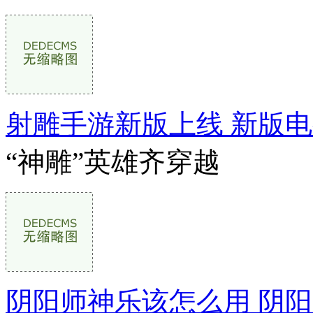
射雕手游新版上线 新版电
“神雕”英雄齐穿越
阴阳师神乐该怎么用 阴