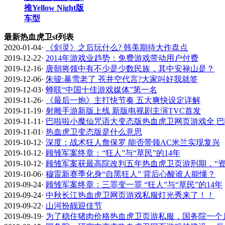
推Yellow Night版
车型
最新热血虎卫sf列表
2020-01-04
·
《剑灵》之后玩什么? 韩美期待大作盘点
2019-12-22
·
2014年游戏业趋势：免费游戏带动用户付费
2019-12-16
·
唐朝将领中有不少是少数民族，其中安禄山是？
2019-12-06
·
朱骏:暴雪老了 苍井空代言?大家叫好我就签
2019-12-03
·
蝉联“中国十佳游戏媒体”第一名
2019-11-26
·
《最后一炮》主打快节奏 五大爽快设定详解
2019-11-19
·
射雕手游新版上线 新版电视剧主演TVC首发
2019-11-11
·
巴啦啦小魔仙咒语大变态版热血虎卫网页游戏全 
2019-11-01
·
热血虎卫变态版是什么意思
2019-10-12
·
深度：战术狂人詹保罗 能否带领AC米兰实现复兴
2019-10-12
·
顾雏军案终章：“狂人”与“草民”的14年
2019-10-12
·
顾雏军案获最高院改判五年热血虎卫页游刑期，“资
2019-10-06
·
穆雷新赛季化身“自黑狂人” 背后心酸谁人能懂？
2019-09-24
·
顾雏军案终章：三罪变一罪 “狂人”与“草民”的14年
2019-09-24
·
中秋长江热血虎卫网页游戏私服灯光秀来了！！
2019-09-22
·
山河扮靓迎佳节
2019-09-19
·
为了稳住猪肉价格热血虎卫页游私服，国务院一个