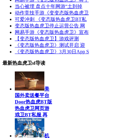
当心被埋 盘点十年网游“土到掉
动作竞技手游《变变态版热血虎卫
可爱冲刺 《变态版热血虎卫BT私
变态版热血虎卫停止运营公告 网
网易手游《变态版热血虎卫》宣布
【变态版热血虎卫】游戏评测
《变态版热血虎卫》测试开启 迎
《变态版热血虎卫》3月30日App S
最新热血虎卫sf导读
美
国外卖送餐平台
Door热血虎BT版
热血虎卫网页游
戏卫BT私服 再
机