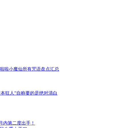
巴啦啦小魔仙所有咒语盘点汇总
本狂人”自称要的是绝对清白
月内第二度出手！