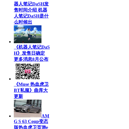
器人笔记DaSH发
售时间介绍 机器
人笔记DaSH是什
么时候出
《机器人笔记DaS
H》发售日确定
更多消息8月公布
《Muse 热血虎卫
BT私服》曲库大
更新
AM
G S 63 Coup变态
版热血虎卫页游e